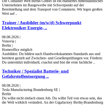
Die Container Welt Berlin GmbH ist ein etabliertes mittelständisches
Unternehmen im Baugewerbe mit Schwerpunkt auf der
Bereitstellung und dem Transport von Containern. Wir legen großen
Wert auf ..
Trainer / Ausbilder (m/w/d) Schwerpunkt
Elektroniker Energie- ..
08.08.2026
|
Vonovia
|
Berlin
|
Homeoffice möglich
Ausbilden: Du bildest nach Handwerkskammer‑Standards aus und
bereitest gezielt auf Zwischen‑ und Gesellenprüfungen vor. Fördern:
Du unterstützt individuell, coachst und bist die erste fachliche ..
Techniker / Spezialist Batterie- und
Gefahrstoffentsorgung ..
08.08.2026
|
Tesla Manufacturing Brandenburg SE
|
Berlin
Du willst nicht einfach einen Job. Du willst Teil von etwas sein, das
die Welt wirklich verändert. An der Gigafactory Berlin-Brandenburg