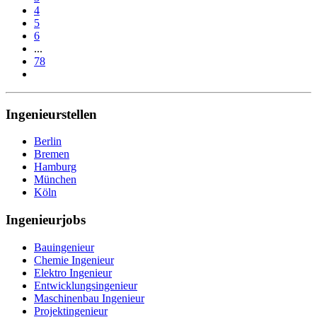
4
5
6
...
78
Ingenieurstellen
Berlin
Bremen
Hamburg
München
Köln
Ingenieurjobs
Bauingenieur
Chemie Ingenieur
Elektro Ingenieur
Entwicklungsingenieur
Maschinenbau Ingenieur
Projektingenieur