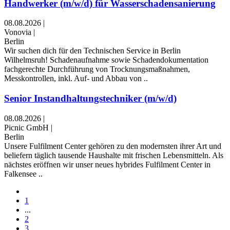
Handwerker (m/w/d) für Wasserschadensanierung
08.08.2026
|
Vonovia
|
Berlin
Wir suchen dich für den Technischen Service in Berlin
Wilhelmsruh! Schadenaufnahme sowie Schadendokumentation
fachgerechte Durchführung von Trocknungsmaßnahmen,
Messkontrollen, inkl. Auf- und Abbau von ..
Senior Instandhaltungstechniker (m/w/d)
08.08.2026
|
Picnic GmbH
|
Berlin
Unsere Fulfilment Center gehören zu den modernsten ihrer Art und
beliefern täglich tausende Haushalte mit frischen Lebensmitteln. Als
nächstes eröffnen wir unser neues hybrides Fulfilment Center in
Falkensee ..
1
...
2
3