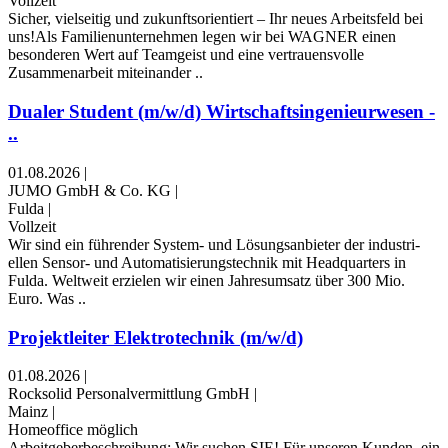
Vollzeit
Sicher, vielseitig und zukunftsorientiert – Ihr neues Arbeitsfeld bei
uns!Als Familienunternehmen legen wir bei WAGNER einen
besonderen Wert auf Teamgeist und eine vertrauensvolle
Zusammenarbeit miteinander ..
Dualer Student (m/w/d) Wirtschaftsingenieurwesen -
..
01.08.2026
|
JUMO GmbH & Co. KG
|
Fulda
|
Vollzeit
Wir sind ein führender System- und Lösungs­anbieter der industri­
ellen Sensor- und Automatisierungs­technik mit Head­quarters in
Fulda. Weltweit erzielen wir einen Jahres­umsatz über 300 Mio.
Euro. Was ..
Projektleiter Elektrotechnik (m/w/d)
01.08.2026
|
Rocksolid Personalvermittlung GmbH
|
Mainz
|
Homeoffice möglich
Arbeitgeberbeschreibung: Wir suchen SIE! Für unseren Kunden, ein