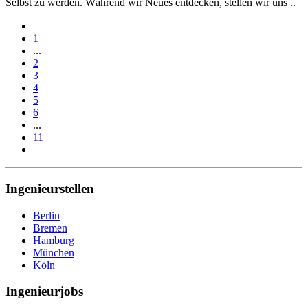
Selbst zu werden. Während wir Neues entdecken, stellen wir uns ..
1
...
2
3
4
5
6
...
11
Ingenieurstellen
Berlin
Bremen
Hamburg
München
Köln
Ingenieurjobs