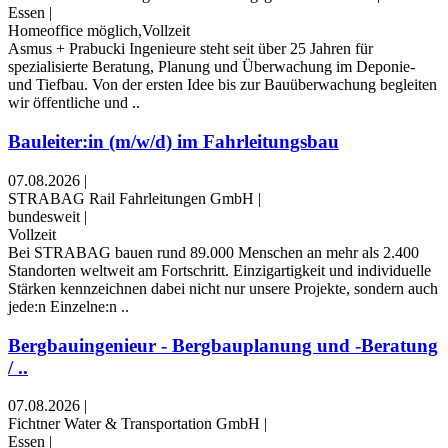
Essen
|
Homeoffice möglich,Vollzeit
Asmus + Prabucki Ingenieure steht seit über 25 Jahren für
spezialisierte Beratung, Planung und Überwachung im Deponie-
und Tiefbau. Von der ersten Idee bis zur Bauüberwachung begleiten
wir öffentliche und ..
Bauleiter:in (m/w/d) im Fahrleitungsbau
07.08.2026
|
STRABAG Rail Fahrleitungen GmbH
|
bundesweit
|
Vollzeit
Bei STRABAG bauen rund 89.000 Menschen an mehr als 2.400
Standorten weltweit am Fortschritt. Einzigartigkeit und individuelle
Stärken kennzeichnen dabei nicht nur unsere Projekte, sondern auch
jede:n Einzelne:n ..
Bergbauingenieur - Bergbauplanung und -Beratung
/ ..
07.08.2026
|
Fichtner Water & Transportation GmbH
|
Essen
|