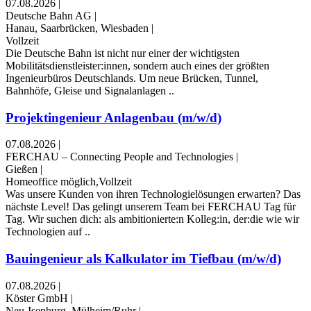
07.08.2026
|
Deutsche Bahn AG
|
Hanau, Saarbrücken, Wiesbaden
|
Vollzeit
Die Deutsche Bahn ist nicht nur einer der wichtigsten
Mobilitätsdienstleister:innen, sondern auch eines der größten
Ingenieurbüros Deutschlands. Um neue Brücken, Tunnel,
Bahnhöfe, Gleise und Signalanlagen ..
Projektingenieur Anlagenbau (m/w/d)
07.08.2026
|
FERCHAU – Connecting People and Technologies
|
Gießen
|
Homeoffice möglich,Vollzeit
Was unsere Kunden von ihren Technologielösungen erwarten? Das
nächste Level! Das gelingt unserem Team bei FERCHAU Tag für
Tag. Wir suchen dich: als ambitionierte:n Kolleg:in, der:die wie wir
Technologien auf ..
Bauingenieur als Kalkulator im Tiefbau (m/w/d)
07.08.2026
|
Köster GmbH
|
Neu-Isenburg, Mülheim/Ruhr
|