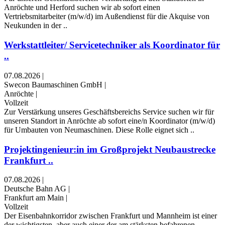
Anröchte und Herford suchen wir ab sofort einen
Vertriebsmitarbeiter (m⁠/⁠w⁠/⁠d) im Außendienst für die Akquise von
Neukunden in der ..
Werkstattleiter/ Servicetechniker als Koordinator für
..
07.08.2026
|
Swecon Baumaschinen GmbH
|
Anröchte
|
Vollzeit
Zur Verstärkung unseres Geschäftsbereichs Service suchen wir für
unseren Standort in Anröchte ab sofort eine/n Koordinator (m⁠/⁠w⁠/⁠d)
für Umbauten von Neumaschinen. Diese Rolle eignet sich ..
Projektingenieur:in im Großprojekt Neubaustrecke
Frankfurt ..
07.08.2026
|
Deutsche Bahn AG
|
Frankfurt am Main
|
Vollzeit
Der Eisenbahnkorridor zwischen Frankfurt und Mannheim ist einer
der wichtigsten, aber auch einer der am stärksten befahrenen