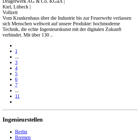
Drägerwerk AG & Co. KGaA
|
Kiel, Lübeck
|
Vollzeit
Vom Krankenhaus über die Industrie bis zur Feuerwehr verlassen
sich Menschen weltweit auf unsere Produkte: hochmoderne
Technik, die echte Ingenieurskunst mit der digitalen Zukunft
verbindet. Mit über 130 ..
1
...
3
4
5
6
7
...
11
Ingenieurstellen
Berlin
Bremen