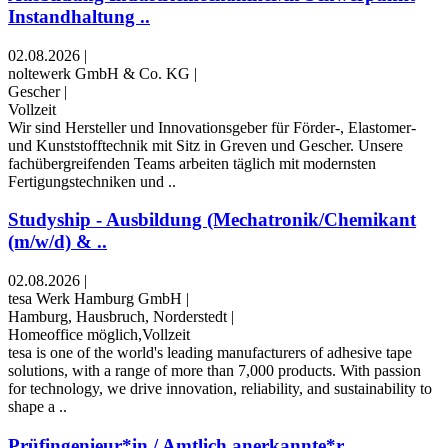
Instandhaltung ..
02.08.2026
|
noltewerk GmbH & Co. KG
|
Gescher
|
Vollzeit
Wir sind Hersteller und Innovationsgeber für Förder-, Elastomer-
und Kunststofftechnik mit Sitz in Greven und Gescher. Unsere
fachübergreifenden Teams arbeiten täglich mit modernsten
Fertigungstechniken und ..
Studyship - Ausbildung (Mechatronik/Chemikant
(m/w/d) & ..
02.08.2026
|
tesa Werk Hamburg GmbH
|
Hamburg, Hausbruch, Norderstedt
|
Homeoffice möglich,Vollzeit
tesa is one of the world's leading manufacturers of adhesive tape
solutions, with a range of more than 7,000 products. With passion
for technology, we drive innovation, reliability, and sustainability to
shape a ..
Prüfingenieur*in / Amtlich anerkannte*r