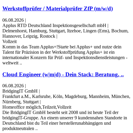
Werkstoffprüfer / Materialprüfer ZfP (m/w/d)
06.08.2026
|
Applus RTD Deutschland Inspektionsgesellschaft mbH
|
Delmenhorst, Hamburg, Stuttgart, Itzehoe, Lingen (Ems), Bochum,
Hannover, Leipzig, Rostock
|
Vollzeit
Komm in das Team Applus+!Starte bei Applus+ und nutze dein
Talent für Präzision in der Werkstoff­prüfung Applus+ ist ein
internationaler Konzern für Prüf- und Inspektions­dienst­leistungen -
weltweit ..
Cloud Engineer (w|m|d) - Dein Stack: Beratung, ..
06.08.2026
|
BridgingIT GmbH
|
Frankfurt a.M., Karlsruhe, Köln, Magdeburg, Mannheim, München,
Nürnberg, Stuttgart
|
Homeoffice möglich,Teilzeit,Vollzeit
Die BridgingIT GmbH besteht seit 2008 und ist heute Teil der
bridgingIT-Gruppe. An einem unserer 9 kunden­nahen Standorte in
Deutschland bist du Teil einer herstellerunabhängigen und
produktneutralen ..