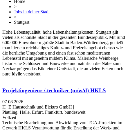
Home
>
Jobs in deiner Stadt
>
Stuttgart
Hohe Lebensqualität, hohe Lebenshaltungskosten: Stuttgart gilt
vielen als schönste Stadt in der gesamten Bundesrepublik. Mit rund
600.000 Einwohnern größte Stadt in Baden-Württemberg, genießt
man hier ein reichhaltiges Kultur- und Freizeitangebot ebenso wie
die herrliche Umgebung und einen fast schon mediterranen
Lebensstil mit angenehm mildem Klima. Malerische Weinberge,
historische Schlösser und Bauwerke und natürlich die Nähe zum
Neckar prägen das Bild einer Großstadt, die an vielen Ecken noch
pure Idylle verströmt.
Projektingenieur /-techniker (m/w/d) HKLS
07.08.2026
|
H+E Haustechnik und Elektro GmbH
|
Plattling, Halle, Erfurt, Frankfurt. bundesweit
|
Vollzeit
Technische Bearbeitung und Abwicklung von TGA-Projekten im
Gewerk HKLS Verantwortung für die Erstellung der Werk- und