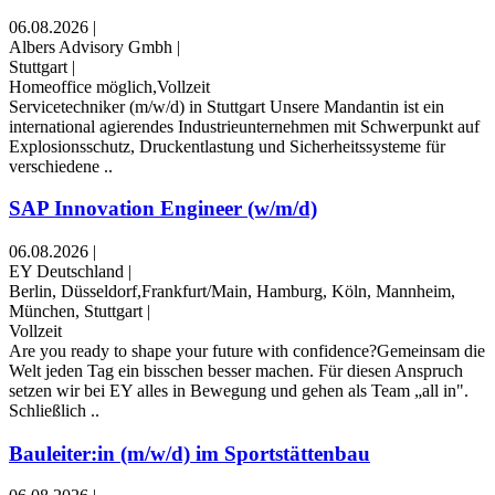
06.08.2026
|
Albers Advisory Gmbh
|
Stuttgart
|
Homeoffice möglich,Vollzeit
Servicetechniker (m/w/d) in Stuttgart Unsere Mandantin ist ein
international agierendes Industrieunternehmen mit Schwerpunkt auf
Explosionsschutz, Druckentlastung und Sicherheitssysteme für
verschiedene ..
SAP Innovation Engineer (w/m/d)
06.08.2026
|
EY Deutschland
|
Berlin, Düsseldorf,Frankfurt/Main, Hamburg, Köln, Mannheim,
München, Stuttgart
|
Vollzeit
Are you ready to shape your future with confidence?Gemeinsam die
Welt jeden Tag ein bisschen besser machen. Für diesen Anspruch
setzen wir bei EY alles in Bewegung und gehen als Team „all in".
Schließlich ..
Bauleiter:in (m/w/d) im Sportstättenbau