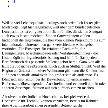
41
Weil so viel Lebensqualität allerdings auch ordentlich kostet (der
Mietspiegel liegt hier regelmäßig weit über dem bundedeutschen
Durchschnitt), ist ein guter Job Pflicht für alle, die sich in Stuttgart
auch etwas leisten möchten. Zu den Gutverdienern zählen
traditionell die Ingenieure, die hier vom kleinen Projektbüro bis zum
internationalen Unternehmen ganz verschiedene Arbeitgeber
vorfinden. Für Einsteiger, für erfahrene Fachkräfte, für
Bauingenieure, Maschinenbauer oder Verfahrenstechniker - die
Liste möglicher Ingenieurjobs ist lang und hälft für (fast) jeden
Berufswunsch das passende Stellenangebot bereit. Ganz von allein
läuft die Jobsuche selbstverständlich auch in Stuttgart nicht: Weil die
Region als äußerst attraktiver Wohnraum gilt, kann die Konkurrenz
auf einen ebenfalls attraktiven Job größer sein als anderswo. Es
lohnt sich also, schon bei der Bewerbung mit erstklassigen
Referenzen, überzeugendem Anschreiben und eventuell der ein oder
anderen Zusatzqualifikation auf sich aufmerksam zu machen.
Absolventen der örtlichen Hochschulen, beispielsweise der
Hochschule für Technik, können versuchen, bereits im Rahmen
ihrer Abschlussarbeit einen passenden Betrieb für die