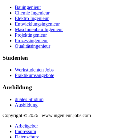
Bauingenieur
Chemie Ingenieur
Elektro Ingenieur
Entwicklungsingenieur
Maschinenbau Ingenieur
Projektingenieur
Prozessingenieur
Qualitätsingenieur
Studenten
Werkstudenten Jobs
Praktikumsangebote
Ausbildung
duales Studum
Ausbildung
Copyright © 2026 | www.ingenieur-jobs.com
Arbeitgeber
Impressum
Datenschutz