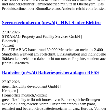
und inhaber­geführter Familien­betrieb mit Sitz in Ober­bayern. Das
Produkt­sortiment der Biomolkerei aus Andechs reicht vom feinsten
..
Servicetechniker:in (m/w/d) - HKLS oder Elektro
27.07.2026
|
STRABAG Property and Facility Services GmbH
|
Biberach
|
Vollzeit
Bei STRABAG bauen rund 89.000 Menschen an mehr als 2.400
Standorten weltweit am Fortschritt. Einzigartigkeit und individuelle
Stärken kennzeichnen dabei nicht nur unsere Projekte, sondern auch
jede:n Einzelne:n ..
Bauleiter (m/w/d) Batteriespeicheranlagen BESS
27.07.2026
|
green flexibility development GmbH
|
Kempten
|
Homeoffice möglich,Vollzeit
green flexibility treibt mit innovativen Batteriespeicherlösungen
aktiv die Energiewende voran. Unser erfahrenes Team plant,
realisiert und betreibt Großbatteriespeicher in ganz Europa. Von der