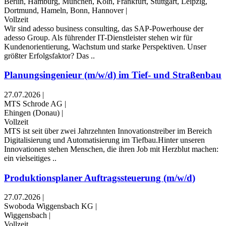
Berlin, Hamburg, München, Köln, Frankfurt, Stuttgart, Leipzig,
Dortmund, Hameln, Bonn, Hannover
|
Vollzeit
Wir sind adesso business consulting, das SAP-Powerhouse der
adesso Group. Als führender IT-Dienstleister stehen wir für
Kundenorientierung, Wachstum und starke Perspektiven. Unser
größter Erfolgsfaktor? Das ..
Planungsingenieur (m/w/d) im Tief- und Straßenbau
27.07.2026
|
MTS Schrode AG
|
Ehingen (Donau)
|
Vollzeit
MTS ist seit über zwei Jahrzehnten Innovationstreiber im Bereich
Digitalisierung und Automatisierung im Tiefbau.Hinter unseren
Innovationen stehen Menschen, die ihren Job mit Herzblut machen:
ein vielseitiges ..
Produktionsplaner Auftragssteuerung (m/w/d)
27.07.2026
|
Swoboda Wiggensbach KG
|
Wiggensbach
|
Vollzeit