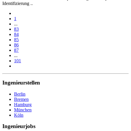
Identifizierung ..
1
...
83
84
85
86
87
...
101
Ingenieurstellen
Berlin
Bremen
Hamburg
München
Köln
Ingenieurjobs