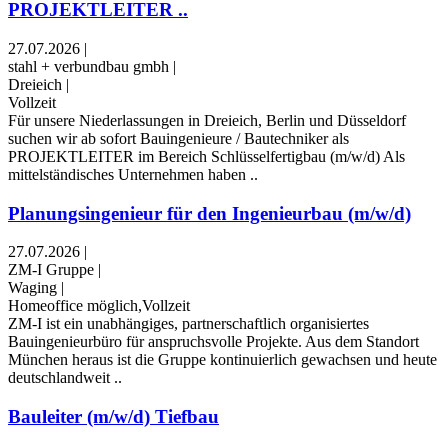
PROJEKTLEITER ..
27.07.2026
|
stahl + verbundbau gmbh
|
Dreieich
|
Vollzeit
Für unsere Niederlassungen in Dreieich, Berlin und Düsseldorf
suchen wir ab sofort Bauingenieure / Bautechniker als
PROJEKTLEITER im Bereich Schlüsselfertigbau (m/w/d) Als
mittelständisches Unternehmen haben ..
Planungsingenieur für den Ingenieurbau (m/w/d)
27.07.2026
|
ZM-I Gruppe
|
Waging
|
Homeoffice möglich,Vollzeit
ZM-I ist ein unabhängiges, partnerschaftlich organisiertes
Bauingenieurbüro für anspruchsvolle Projekte. Aus dem Standort
München heraus ist die Gruppe kontinuierlich gewachsen und heute
deutschlandweit ..
Bauleiter (m/w/d) Tiefbau