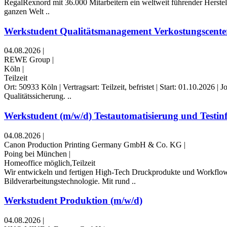
RegalRexnord mit 36.000 Mitarbeitern ein weltweit führender Herste
ganzen Welt ..
Werkstudent Qualitätsmanagement Verkostungscente
04.08.2026
|
REWE Group
|
Köln
|
Teilzeit
Ort: 50933 Köln | Vertragsart: Teilzeit, befristet | Start: 01.10.2
Qualitätssicherung. ..
Werkstudent (m/w/d) Testautomatisierung und Testin
04.08.2026
|
Canon Production Printing Germany GmbH & Co. KG
|
Poing bei München
|
Homeoffice möglich,Teilzeit
Wir entwickeln und fertigen High-Tech Druckprodukte und Workflow
Bildverarbeitungstechnologie. Mit rund ..
Werkstudent Produktion (m/w/d)
04.08.2026
|