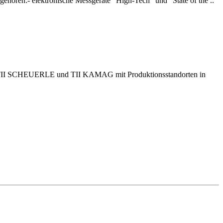
 gehören:- elektronische Messgeräte "High-Tech" und "State of the ..
sten TII SCHEUERLE und TII KAMAG mit Produktionsstandorten in