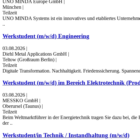
UNO MINDA Europe GmbH
|
München
|
Teilzeit
UNO MINDA Systems ist ein innovatives und etabliertes Unternehmen
..
Werkstudent (m/w/d) Engineering
03.08.2026
|
Diehl Metal Applications GmbH
|
Teltow (Großraum Berlin)
|
Teilzeit
Digitale Trans­formation. Nach­haltig­keit. Friedens­sicherung. Spann
Werkstudent (m/w/d) im Bereich Elektrotechnik (Prod
03.08.2026
|
MESSKO GmbH
|
Oberursel (Taunus)
|
Teilzeit
Beim Weltmarktführer in der Energietechnik tragen Sie dazu bei, die 
der ..
Werkstudent/in Technik / Instandhaltung (m/w/d)