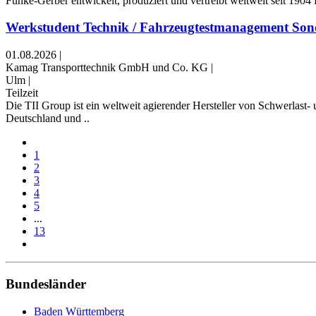
Funke-Gerber entwickelt, produziert und vertreibt weltweit seit 1904
Werkstudent Technik / Fahrzeugtestmanagement Sond
01.08.2026
|
Kamag Transporttechnik GmbH und Co. KG
|
Ulm
|
Teilzeit
Die TII Group ist ein weltweit agierender Hersteller von Schwerl
Deutschland und ..
1
2
3
4
5
...
13
Bundesländer
Baden Württemberg