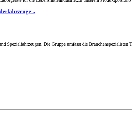
 Laborgeräte für die Lebensmittelindustrie.Zu unserem Produktportfolio
erfahrzeuge ..
ast- und Spezialfahrzeugen. Die Gruppe umfasst die Branchenspeziali