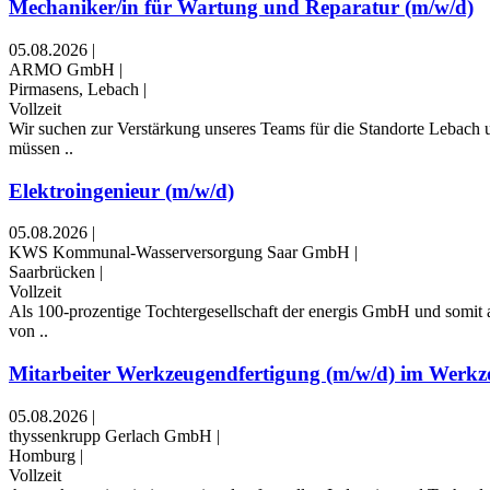
Mechaniker/in für Wartung und Reparatur (m/w/d)
05.08.2026
|
ARMO GmbH
|
Pirmasens, Lebach
|
Vollzeit
Wir suchen zur Verstärkung unseres Teams für die Standorte Lebach u
müssen ..
Elektroingenieur (m/w/d)
05.08.2026
|
KWS Kommunal-Wasserversorgung Saar GmbH
|
Saarbrücken
|
Vollzeit
Als 100-prozentige Tochtergesellschaft der energis GmbH und somit 
von ..
Mitarbeiter Werkzeugendfertigung (m/w/d) im Werk
05.08.2026
|
thyssenkrupp Gerlach GmbH
|
Homburg
|
Vollzeit