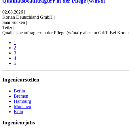
Qualitätsbeauftragte:r in der Pflege (w/m/d)
02.08.2026
|
Korian Deutschland GmbH
|
Saarbrücken
|
Teilzeit
Qualitätsbeauftragte:r in der Pflege (w/m/d): alles im Griff! Bei Ko
1
2
3
4
5
Ingenieurstellen
Berlin
Bremen
Hamburg
München
Köln
Ingenieurjobs