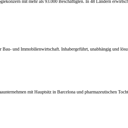
nologiekonzern mit mehr als 93.000 Beschäftigten. In 48 Ländern erwir
er Bau- und Immobilienwirtschaft. Inhabergeführt, unabhängig und lösungs
maunternehmen mit Hauptsitz in Barcelona und pharmazeutischen Tochter