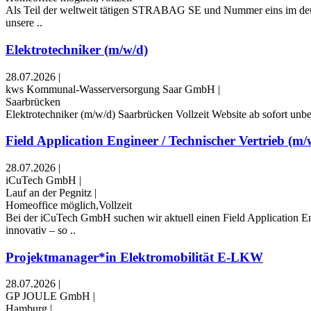
Als Teil der weltweit tätigen STRABAG SE und Nummer eins im deuts
unsere ..
Elektrotechniker (m/w/d)
28.07.2026
|
kws Kommunal-Wasserversorgung Saar GmbH
|
Saarbrücken
Elektrotechniker (m/w/d) Saarbrücken Vollzeit Website ab sofort unbe
Field Application Engineer / Technischer Vertrieb (m/w
28.07.2026
|
iCuTech GmbH
|
Lauf an der Pegnitz
|
Homeoffice möglich,Vollzeit
Bei der iCuTech GmbH suchen wir aktuell einen Field Application En
innovativ – so ..
Projektmanager*in Elektromobilität E-LKW
28.07.2026
|
GP JOULE GmbH
|
Hamburg
|