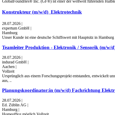
GlobalFoundries® Inc. (GF®) ist einer der weltweit führenden Halblei
Konstrukteur (m/w/d)  Elektrotechnik
28.07.2026
|
expertum GmbH
|
Hamburg
Unser Kunde ist eine deutsche Schiffswert mit Hauptsitz in Hamburg 
Teamleiter Produktion - Elektronik / Sensorik (m/w/d
28.07.2026
|
indurad GmbH
|
Aachen
|
Vollzeit
Ursprünglich aus einem Forschungsprojekt entstanden, entwickelt un
aus, ..
Planungskoordinator:in (m/w/d) Fachrichtung Elektr
28.07.2026
|
Ed. Züblin AG
|
Hamburg
|
Homeoffice möglich,Vollzeit