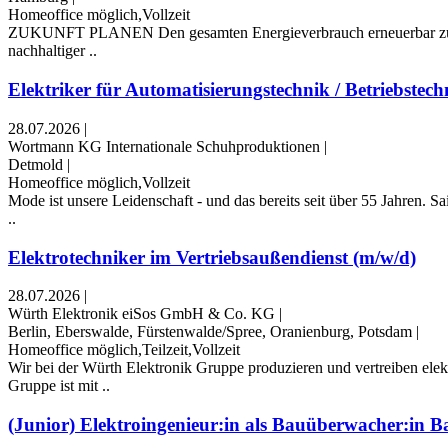
Homeoffice möglich,Vollzeit
ZUKUNFT PLANEN Den gesamten Energieverbrauch erneuerbar zu produ
nachhaltiger ..
Elektriker für Automatisierungstechnik / Betriebstechn
28.07.2026
|
Wortmann KG Internationale Schuhproduktionen
|
Detmold
|
Homeoffice möglich,Vollzeit
Mode ist unsere Leidenschaft - und das bereits seit über 55 Jahren. 
..
Elektrotechniker im Vertriebsaußendienst (m/w/d)
28.07.2026
|
Würth Elektronik eiSos GmbH & Co. KG
|
Berlin, Eberswalde, Fürstenwalde/Spree, Oranienburg, Potsdam
|
Homeoffice möglich,Teilzeit,Vollzeit
Wir bei der Würth Elektronik Gruppe produzieren und vertreiben ele
Gruppe ist mit ..
(Junior) Elektroingenieur:in als Bauüberwacher:in Ba