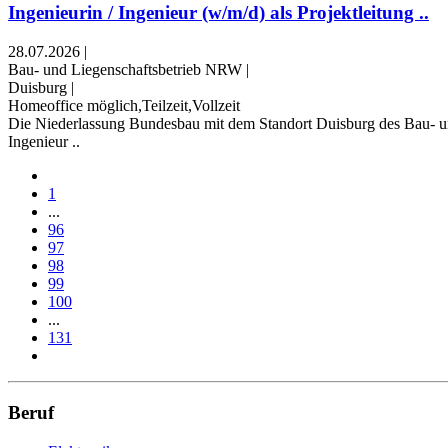
Ingenieurin / Ingenieur (w/m/d) als Projektleitung ..
28.07.2026
|
Bau- und Liegenschaftsbetrieb NRW
|
Duisburg
|
Homeoffice möglich,Teilzeit,Vollzeit
Die Niederlassung Bundesbau mit dem Standort Duisburg des Bau- un
Ingenieur ..
1
...
96
97
98
99
100
...
131
Beruf