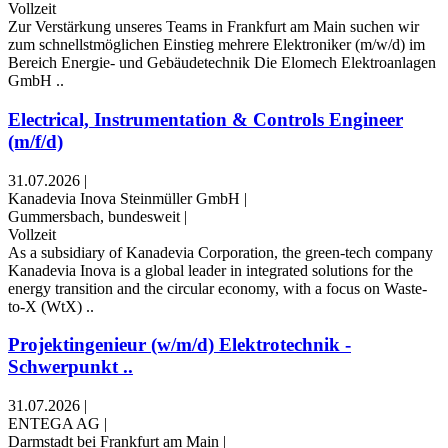
Vollzeit
Zur Verstärkung unseres Teams in Frankfurt am Main suchen wir
zum schnellstmöglichen Einstieg mehrere Elektroniker (m⁠/⁠w⁠/⁠d) im
Bereich Energie- und Gebäudetechnik Die Elomech Elektroanlagen
GmbH ..
Electrical, Instrumentation & Controls Engineer
(m/f/d)
31.07.2026
|
Kanadevia Inova Steinmüller GmbH
|
Gummersbach, bundesweit
|
Vollzeit
As a subsidiary of Kanadevia Corporation, the green-tech company
Kanadevia Inova is a global leader in integrated solutions for the
energy transition and the circular economy, with a focus on Waste-
to-X (WtX) ..
Projektingenieur (w/m/d) Elektrotechnik -
Schwerpunkt ..
31.07.2026
|
ENTEGA AG
|
Darmstadt bei Frankfurt am Main
|