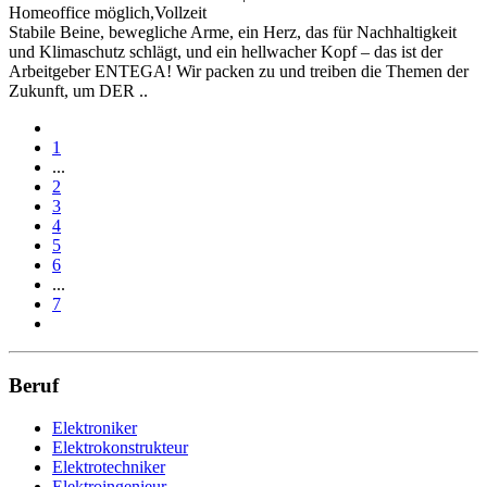
Homeoffice möglich,Vollzeit
Stabile Beine, bewegliche Arme, ein Herz, das für Nachhaltigkeit
und Klimaschutz schlägt, und ein hellwacher Kopf – das ist der
Arbeitgeber ENTEGA! Wir packen zu und treiben die Themen der
Zukunft, um DER ..
1
...
2
3
4
5
6
...
7
Beruf
Elektroniker
Elektrokonstrukteur
Elektrotechniker
Elektroingenieur