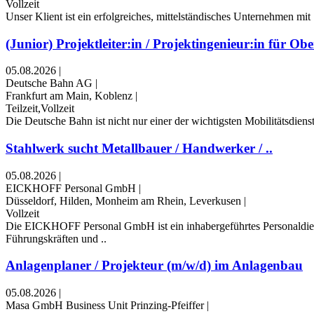
Vollzeit
Unser Klient ist ein erfolgreiches, mittelständisches Unternehmen mit 
(Junior) Projektleiter:in / Projektingenieur:in für Obe
05.08.2026
|
Deutsche Bahn AG
|
Frankfurt am Main, Koblenz
|
Teilzeit,Vollzeit
Die Deutsche Bahn ist nicht nur einer der wichtigsten Mobilitätsdien
Stahlwerk sucht Metallbauer / Handwerker / ..
05.08.2026
|
EICKHOFF Personal GmbH
|
Düsseldorf, Hilden, Monheim am Rhein, Leverkusen
|
Vollzeit
Die EICKHOFF Personal GmbH ist ein inhabergeführtes Personaldienst
Führungskräften und ..
Anlagenplaner / Projekteur (m/w/d) im Anlagenbau
05.08.2026
|
Masa GmbH Business Unit Prinzing-Pfeiffer
|