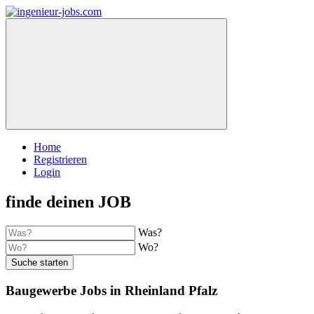
Home
Registrieren
Login
finde deinen JOB
Was?
Wo?
Suche starten
Baugewerbe Jobs in Rheinland Pfalz