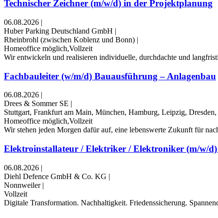
Technischer Zeichner (m/w/d) in der Projektplanung
06.08.2026
|
Huber Parking Deutschland GmbH
|
Rheinbrohl (zwischen Koblenz und Bonn)
|
Homeoffice möglich,Vollzeit
Wir entwickeln und realisieren individuelle, durchdachte und langfri
Fachbauleiter (w/m/d) Bauausführung – Anlagenbau
06.08.2026
|
Drees & Sommer SE
|
Stuttgart, Frankfurt am Main, München, Hamburg, Leipzig, Dresden, 
Homeoffice möglich,Vollzeit
Wir stehen jeden Morgen dafür auf, eine lebenswerte Zukunft für nach
Elektroinstallateur / Elektriker / Elektroniker (m/w/d) 
06.08.2026
|
Diehl Defence GmbH & Co. KG
|
Nonnweiler
|
Vollzeit
Digitale Trans­formation. Nach­haltig­keit. Friedens­sicherung. Spann