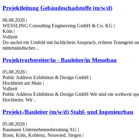
Projektleitung Gebäudeschadstoffe (m/w/d)
06.08.2026
|
WESSLING Consulting Engineering GmbH & Co. KG
|
Köln
|
Vollzeit
Du suchst ein Umfeld mit fachlichem Anspruch, echtem Teamgeist u
mittelständisches ..
Projektvorbereiter/in - Bauleiter/in Messebau
05.08.2026
|
Public Address Exhibition & Design GmbH
|
Hochheim am Main
|
Vollzeit
Public Address Exhibition & Design GmbH Wir sind ein weltweit oper
Hochheim. Wir ..
Projekt-/Bauleiter (m/w/d) Stahl- und Ingenieurbau
05.08.2026
|
Baumann Unternehmensberatung AG
|
Bonn, Köln, Koblenz, Neuwied, Siegen
|