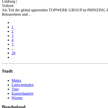
Limburg
|
Vollzeit
Als Teil der global agierenden TOPWERK GROUP ist PRINZING PFEIF
Betonrohren und ..
1
2
3
4
5
...
20
Stadt
Mainz
Ludwigshafen
Trier
Kaiserslautern
Worms
Bundesland