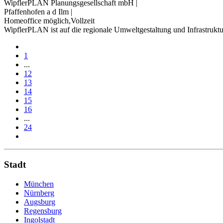
WipflerPLAN Planungsgesellschaft mbH
|
Pfaffenhofen a d Ilm
|
Homeoffice möglich,Vollzeit
WipflerPLAN ist auf die regionale Umweltgestaltung und Infrastruktur
1
...
12
13
14
15
16
...
24
Stadt
München
Nürnberg
Augsburg
Regensburg
Ingolstadt