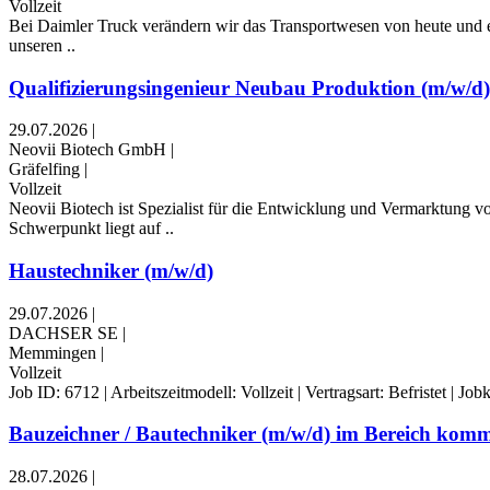
Vollzeit
Bei Daimler Truck verändern wir das Transportwesen von heute und 
unseren ..
Qualifizierungsingenieur Neubau Produktion (m/w/d)
29.07.2026
|
Neovii Biotech GmbH
|
Gräfelfing
|
Vollzeit
Neovii Biotech ist Spezialist für die Entwicklung und Vermarktun
Schwerpunkt liegt auf ..
Haustechniker (m/w/d)
29.07.2026
|
DACHSER SE
|
Memmingen
|
Vollzeit
Job ID: 6712 | Arbeitszeitmodell: Vollzeit | Vertragsart: Befristet | J
Bauzeichner / Bautechniker (m/w/d) im Bereich komm
28.07.2026
|