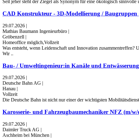
Seit jeher steht der Ziegel als Synonym für eine ökologisch sinnvoll
CAD Konstrukteur - 3D-Modellierung / Baugruppen 
29.07.2026
|
Mathias Baumann Ingenieurbüro
|
Gröbenzell
|
Homeoffice möglich,Vollzeit
Was entsteht, wenn Leidenschaft und Innovation zusammentreffen? Un
Wir ..
Bau- / Umweltingenieur:in Kanäle und Entwässerung
29.07.2026
|
Deutsche Bahn AG
|
Hanau
|
Vollzeit
Die Deutsche Bahn ist nicht nur einer der wichtigsten Mobilitätsdien
Karosserie- und Fahrzeugbaumechaniker NFZ (m/w/d)
29.07.2026
|
Daimler Truck AG
|
Aschheim bei München
|