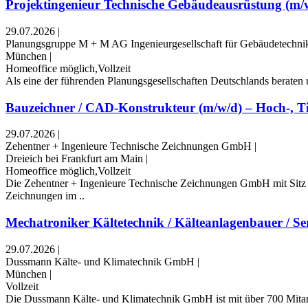
Projektingenieur Technische Gebäudeausrüstung (m/
29.07.2026
|
Planungsgruppe M + M AG Ingenieurgesellschaft für Gebäudetechni
München
|
Homeoffice möglich,Vollzeit
Als eine der führenden Planungsgesellschaften Deutschlands beraten 
Bauzeichner / CAD-Konstrukteur (m/w/d) – Hoch-, Tie
29.07.2026
|
Zehentner + Ingenieure Technische Zeichnungen GmbH
|
Dreieich bei Frankfurt am Main
|
Homeoffice möglich,Vollzeit
Die Zehentner + Ingenieure Technische Zeichnungen GmbH mit Sitz in 
Zeichnungen im ..
Mechatroniker Kältetechnik / Kälteanlagenbauer / Ser
29.07.2026
|
Dussmann Kälte- und Klimatechnik GmbH
|
München
|
Vollzeit
Die Dussmann Kälte- und Klimatechnik GmbH ist mit über 700 Mitarbe