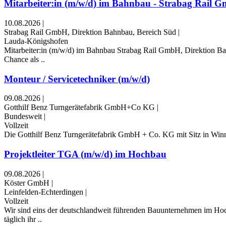
Mitarbeiter:in (m/w/d) im Bahnbau - Strabag Rail G
10.08.2026
|
Strabag Rail GmbH, Direktion Bahnbau, Bereich Süd
|
Lauda-Königshofen
Mitarbeiter:in (m/w/d) im Bahnbau Strabag Rail GmbH, Direktion B
Chance als ..
Monteur / Servicetechniker (m/w/d)
09.08.2026
|
Gotthilf Benz Turngerätefabrik GmbH+Co KG
|
Bundesweit
|
Vollzeit
Die Gotthilf Benz Turngerätefabrik GmbH + Co. KG mit Sitz in Winnen
Projektleiter TGA (m/w/d) im Hochbau
09.08.2026
|
Köster GmbH
|
Leinfelden-Echterdingen
|
Vollzeit
Wir sind eins der deutschlandweit führenden Bauunternehmen im Hoch
täglich ihr ..