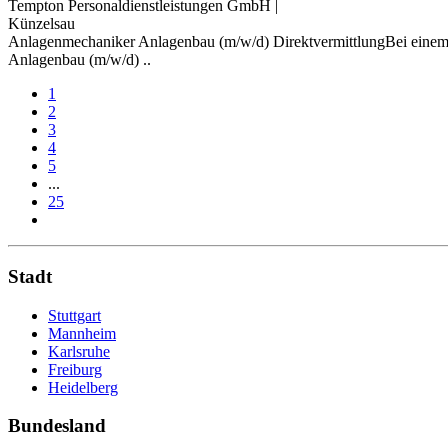
Tempton Personaldienstleistungen GmbH
|
Künzelsau
Anlagenmechaniker Anlagenbau (m/w/d) DirektvermittlungBei einem u
Anlagenbau (m/w/d) ..
1
2
3
4
5
...
25
Stadt
Stuttgart
Mannheim
Karlsruhe
Freiburg
Heidelberg
Bundesland