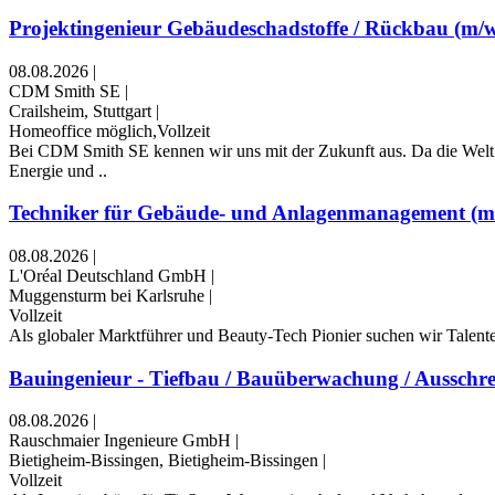
Projektingenieur Gebäudeschadstoffe / Rückbau (m/w
08.08.2026
|
CDM Smith SE
|
Crailsheim, Stuttgart
|
Homeoffice möglich,Vollzeit
Bei CDM Smith SE kennen wir uns mit der Zukunft aus. Da die Welt 
Energie und ..
Techniker für Gebäude- und Anlagenmanagement (m
08.08.2026
|
L'Oréal Deutschland GmbH
|
Muggensturm bei Karlsruhe
|
Vollzeit
Als globaler Marktführer und Beauty-Tech Pionier suchen wir Talente, 
Bauingenieur - Tiefbau / Bauüberwachung / Ausschre
08.08.2026
|
Rauschmaier Ingenieure GmbH
|
Bietigheim-Bissingen, Bietigheim-Bissingen
|
Vollzeit