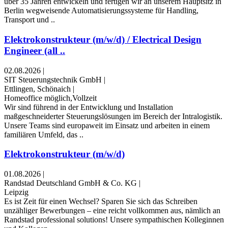
über 35 Jahren entwickeln und fertigen wir an unserem Hauptsitz in
Berlin wegweisende Automatisierungssysteme für Handling,
Transport und ..
Elektrokonstrukteur (m/w/d) / Electrical Design
Engineer (all ..
02.08.2026
|
SIT Steuerungstechnik GmbH
|
Ettlingen, Schönaich
|
Homeoffice möglich,Vollzeit
Wir sind führend in der Entwicklung und Installation
maßgeschneiderter Steuerungslösungen im Bereich der Intralogistik.
Unsere Teams sind europaweit im Einsatz und arbeiten in einem
familiären Umfeld, das ..
Elektrokonstrukteur (m/w/d)
01.08.2026
|
Randstad Deutschland GmbH & Co. KG
|
Leipzig
Es ist Zeit für einen Wechsel? Sparen Sie sich das Schreiben
unzähliger Bewerbungen – eine reicht vollkommen aus, nämlich an
Randstad professional solutions! Unsere sympathischen Kolleginnen