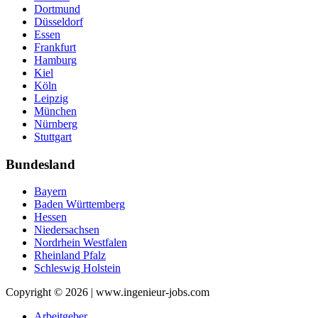
Dortmund
Düsseldorf
Essen
Frankfurt
Hamburg
Kiel
Köln
Leipzig
München
Nürnberg
Stuttgart
Bundesland
Bayern
Baden Württemberg
Hessen
Niedersachsen
Nordrhein Westfalen
Rheinland Pfalz
Schleswig Holstein
Copyright © 2026 | www.ingenieur-jobs.com
Arbeitgeber