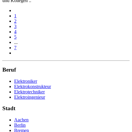
und Kollegen ..
1
2
3
4
5
...
7
Beruf
Elektroniker
Elektrokonstrukteur
Elektrotechniker
Elektroingenieur
Stadt
Aachen
Berlin
Bremen