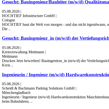
Gesucht: Bauingenieur/Bauleiter (m/w/d) Qualitätsm
05.08.2026
|
HOCHTIEF Infrastructure GmbH
|
Cologne
HOCHTIEF baut die Welt von morgen - und das nicht irgendwann, sonde
Die ..
Gesucht: Bauingenieur_in (m/w/d) der Vertiefungsrich
05.08.2026
|
Kreisverwaltung Mettmann
|
Mettmann
Drucken Jetzt bewerben! Bauingenieur_in (m/w/d) der Vertiefungsric
Kreis ..
Ingenieurin / Ingenieur (m/w/d) Hardwarekonstruktio
05.08.2026
|
Scheidt & Bachmann Parking Solutions GmbH
|
Mönchengladbach
Ingenieurin / Ingenieur (m/w/d) Hardwarekonstruktion Maschinenba
beim Bahnfahren, ..