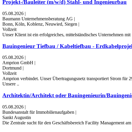
Projekt-/Bauleiter (m/w/d) Stahl- und Ingenieurbau
05.08.2026
|
Baumann Unternehmensberatung AG
|
Bonn, Köln, Koblenz, Neuwied, Siegen
|
Vollzeit
Unser Klient ist ein erfolgreiches, mittelständisches Unternehmen mit 
Bauingenieur Tiefbau / Kabeltiefbau - Erdkabelprojek
05.08.2026
|
Amprion GmbH
|
Dortmund
|
Vollzeit
Amprion verbindet. Unser Übertragungsnetz transportiert Strom für 29
Unsere ..
Architektin/Architekt oder Bauingenieurin/Bauingenie
05.08.2026
|
Bundesanstalt für Immobilienaufgaben
|
Sankt Augustin
Die Zentrale sucht für den Geschäftsbereich Facility Management am A