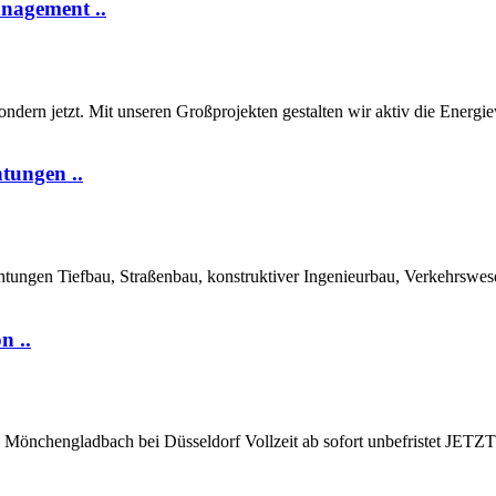
anagement ..
rn jetzt. Mit unseren Großprojekten gestalten wir aktiv die Energiewe
tungen ..
htungen Tiefbau, Straßenbau, konstruktiver Ingenieurbau, Verkehrswe
n ..
u Mönchengladbach bei Düsseldorf Vollzeit ab sofort unbefristet J