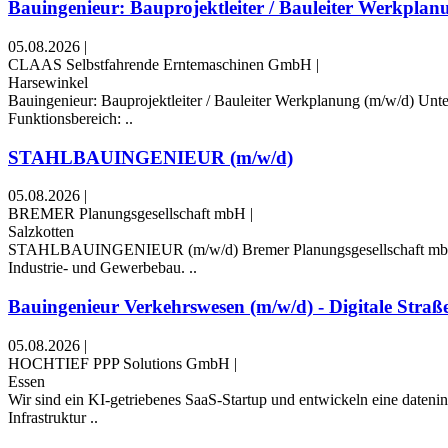
Bauingenieur: Bauprojektleiter / Bauleiter Werkplanu
05.08.2026
|
CLAAS Selbstfahrende Erntemaschinen GmbH
|
Harsewinkel
Bauingenieur: Bauprojektleiter / Bauleiter Werkplanung (m/w/d) Un
Funktionsbereich: ..
STAHLBAUINGENIEUR (m/w/d)
05.08.2026
|
BREMER Planungsgesellschaft mbH
|
Salzkotten
STAHLBAUINGENIEUR (m/w/d) Bremer Planungsgesellschaft mbH Pad
Industrie- und Gewerbebau. ..
Bauingenieur Verkehrswesen (m/w/d) - Digitale Straße
05.08.2026
|
HOCHTIEF PPP Solutions GmbH
|
Essen
Wir sind ein KI-getriebenes SaaS-Startup und entwickeln eine daten
Infrastruktur ..